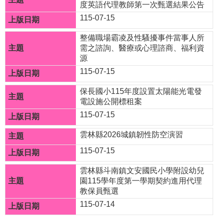
度英語代理教師第一次甄選結果公告
文
115-07-15
網
整備職場霸凌及性騷擾事件當事人所
站
需之諮詢、醫療或心理諮商、福利資
源
資
115-07-15
料
開
保長國小115年度設置太陽能光電發
放
電設施公開標租案
宣
115-07-15
告
雲林縣2026城鎮韌性防空演習
隱
115-07-15
私
雲林縣斗南鎮文安國民小學附設幼兒
權
園115學年度第一學期契約進用代理
宣
教保員甄選
告
115-07-14