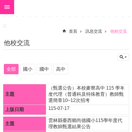
:::
跳到主要內容區塊
進
階
搜
:::
尋
首頁
訊息交流
他校交流
關
他校交流
於
大
美
全部
國小
國中
高中
校
長
（甄選公告）本校麥寮高中 115 學年
室
度代理（普通科及特殊教育）教師甄
選簡章10~12次招考
校
115-07-17
園
雲林縣臺西鄉尚德國小115學年度代
動
理教師甄選結果公告
態