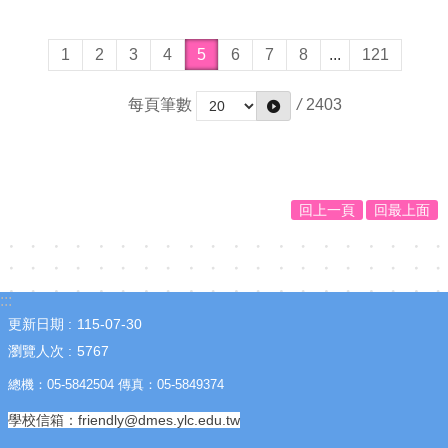
資
訊
1
2
3
4
5
6
7
8
...
121
安
全
每頁筆數
/
2403
政
策
回上一頁
回最上面
:::
更新日期
115-07-30
瀏覽人次
5767
總機：05-5842504 傳真：05-5849374
學校信箱：friendly@dmes.ylc.edu.tw