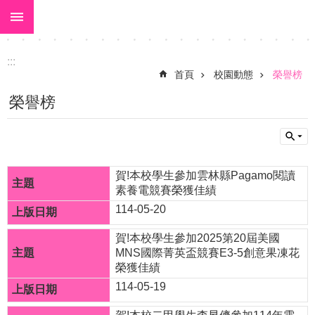
:::
跳到主要內容區塊
進
階
搜
:::
尋
首頁
校園動態
榮譽榜
關
榮譽榜
於
大
美
賀!本校學生參加雲林縣Pagamo閱讀
校
素養電競賽榮獲佳績
長
114-05-20
室
賀!本校學生參加2025第20屆美國
MNS國際菁英盃競賽E3-5創意果凍花
校
榮獲佳績
園
114-05-19
動
態