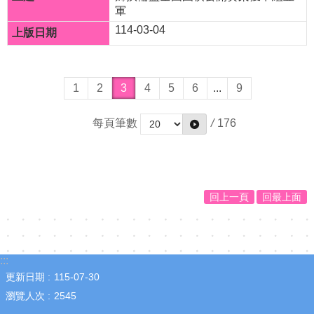
資
軍
訊
114-03-04
安
全
政
1
2
3
4
5
6
...
9
策
每頁筆數
/
176
回上一頁
回最上面
:::
更新日期
115-07-30
瀏覽人次
2545