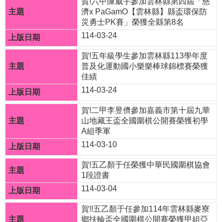
賀!六甲陳威宇參加雲林縣第四屆「慈
文
濟x PaGamO【雲林縣】縣盃環保防
災勇士PK賽」榮獲全縣第8名
網
114-03-24
站
賀!五年級學生參加雲林縣113學年度
資
普及化運動國小樂樂棒球錦標賽榮獲
料
佳績
開
114-03-24
放
賀!二甲李昱儕參加嘉義市第十屆九華
宣
山地藏王盃全國圍棋公開賽榮獲初學
告
A組季軍
114-03-10
隱
私
賀!五乙顏于任榮獲中華民國圍棋協會
1段證書
權
114-03-04
宣
告
賀!!五乙顏于任參加114年雲林縣麥寮
鄉扶輪盃全國圍棋公開賽榮獲甲組亞