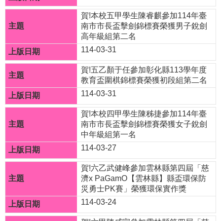
頁
賀!本校五甲學生陳睿麒參加114年臺
南市市長盃擊劍錦標賽榮獲男子銳劍
網
高年級組第二名
站
114-03-31
導
賀!五乙顏于任參加彰化縣113學年度
覽
教育盃圍棋錦標賽榮獲初段組第二名
114-03-31
管
理
賀!本校四甲學生陳秭捷參加114年臺
南市市長盃擊劍錦標賽榮獲女子銳劍
校
中年級組第一名
務
114-03-27
系
賀!六乙武健峰參加雲林縣第四屆「慈
統
濟x PaGamO【雲林縣】縣盃環保防
災勇士PK賽」榮獲環保實作獎
雲
114-03-24
端
公