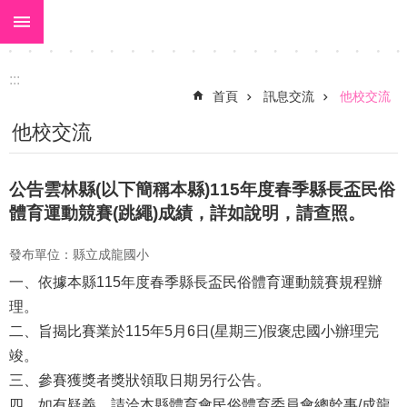
:::
跳到主要內容區塊
進
階
搜
:::
尋
首頁
訊息交流
他校交流
關
他校交流
於
大
公告雲林縣(以下簡稱本縣)115年度春季縣長盃民俗
美
體育運動競賽(跳繩)成績，詳如說明，請查照。
校
發布單位：縣立成龍國小
長
一、依據本縣115年度春季縣長盃民俗體育運動競賽規程辦
室
理。
校
二、旨揭比賽業於115年5月6日(星期三)假褒忠國小辦理完
園
竣。
動
三、參賽獲獎者獎狀領取日期另行公告。
態
四、如有疑義，請洽本縣體育會民俗體育委員會總幹事/成龍