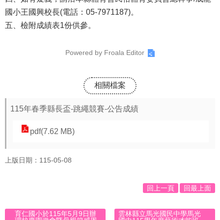
國小王國興校長(電話：05-7971187)。
☆
五、檢附成績表1份供參。
疫
情
Powered by
Froala Editor
專
區
☆
相關檔案
教
115年春季縣長盃-跳繩競賽-公告成績
導
pdf(7.62 MB)
處
訊
上版日期：115-05-08
息
交
回上一頁
回最上面
流
育仁國小於115年5月9日辦
雲林縣立馬光國民中學馬光
成