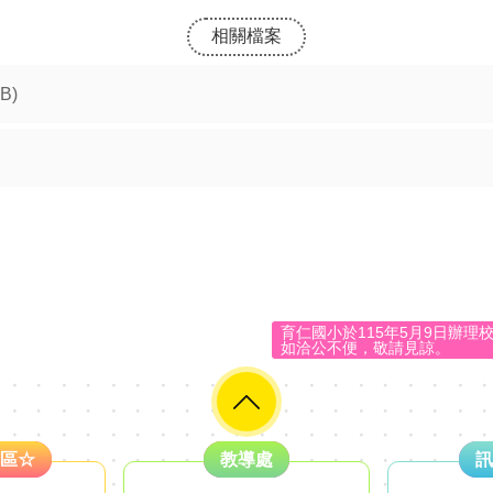
相關檔案
KB)
育仁國小於115年5月9日辦理
如洽公不便，敬請見諒。
區☆
教導處
訊