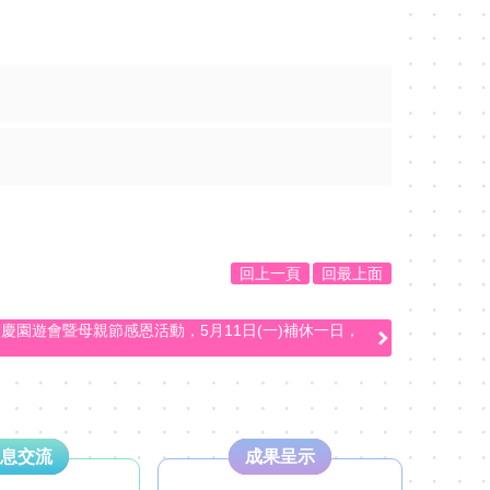
回上一頁
回最上面
校慶園遊會暨母親節感恩活動，5月11日(一)補休一日，
息交流
成果呈示