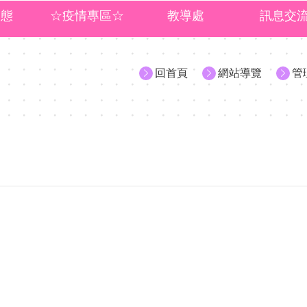
動態
☆疫情專區☆
教導處
訊息交
回首頁
網站導覽
管