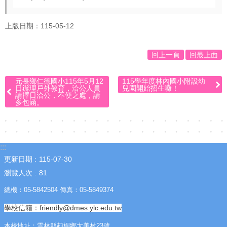
☆
上版日期：115-05-12
疫
情
回上一頁
回最上面
專
區
元長鄉仁德國小115年5月12
115學年度林內國小附設幼
☆
日辦理戶外教育，洽公人員
兒園開始招生囉！
請擇日洽公，不便之處，請
多包涵。
教
導
處
:::
更新日期
115-07-30
訊
瀏覽人次
81
息
交
總機：05-5842504 傳真：05-5849374
流
學校信箱：friendly@dmes.ylc.edu.tw
成
本校地址：雲林縣莿桐鄉大美村23號