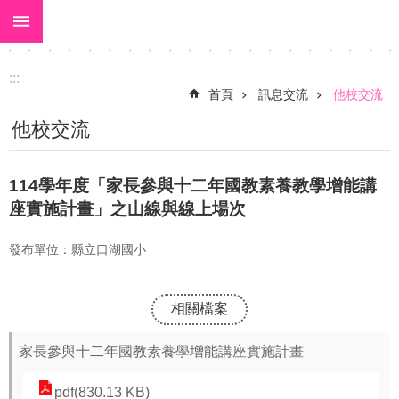
:::
跳到主要內容區塊
進
階
搜
:::
尋
首頁
訊息交流
他校交流
關
他校交流
於
大
114學年度「家長參與十二年國教素養教學增能講
美
座實施計畫」之山線與線上場次
校
發布單位：縣立口湖國小
長
室
相關檔案
校
園
家長參與十二年國教素養學增能講座實施計畫
動
pdf(830.13 KB)
態