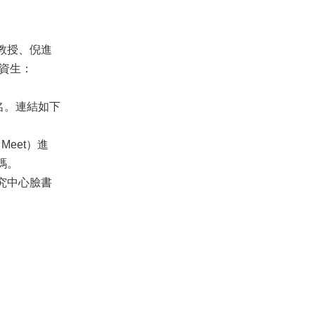
教授、倪進
資生：
報名。連結如下
Meet）進
碼。
究中心臉書