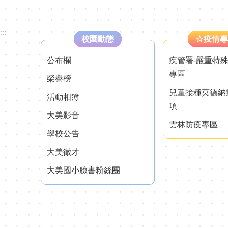
:::
校園動態
☆疫情專
公布欄
疾管署-嚴重特
專區
榮譽榜
兒童接種莫德納
活動相簿
項
大美影音
雲林防疫專區
學校公告
大美徵才
大美國小臉書粉絲團