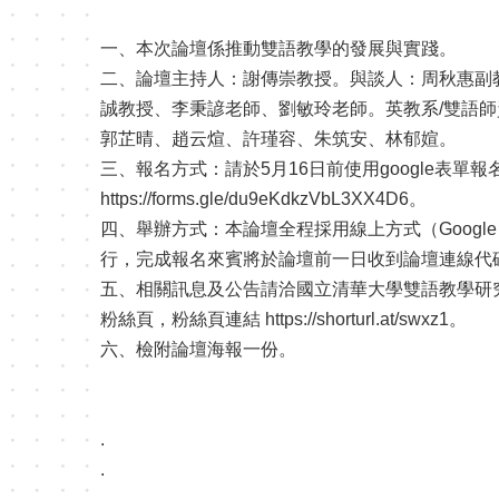
一、本次論壇係推動雙語教學的發展與實踐。
二、論壇主持人：謝傳崇教授。與談人：周秋惠副
誠教授、李秉諺老師、劉敏玲老師。英教系/雙語師
郭芷晴、趙云煊、許瑾容、朱筑安、林郁媗。
三、報名方式：請於5月16日前使用google表單
https://forms.gle/du9eKdkzVbL3XX4D6。
四、舉辦方式：本論壇全程採用線上方式（Google 
行，完成報名來賓將於論壇前一日收到論壇連線代
五、相關訊息及公告請洽國立清華大學雙語教學研
粉絲頁，粉絲頁連結 https://shorturl.at/swxz1。
六、檢附論壇海報一份。
.
.