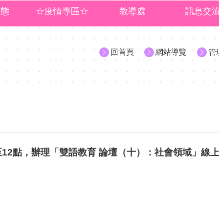
動態
☆疫情專區☆
教導處
訊息交
回首頁
網站導覽
管
點至12點，辦理「雙語教育 論壇（十）：社會領域」線