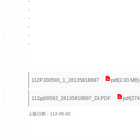
.
.
.
.
.
.
112PJ00593_1_28135818697
pdf(2.00 MB)
112pj00593_28135818697_DI.PDF
pdf(274
上版日期：112-05-02