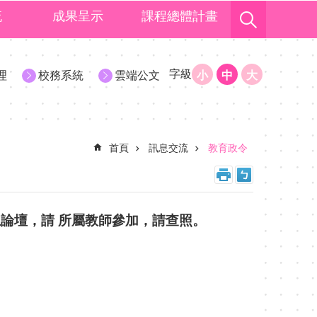
流
成果呈示
課程總體計畫
字級
理
校務系統
雲端公文
小
中
大
首頁
訊息交流
教育政令
上論壇，請 所屬教師參加，請查照。