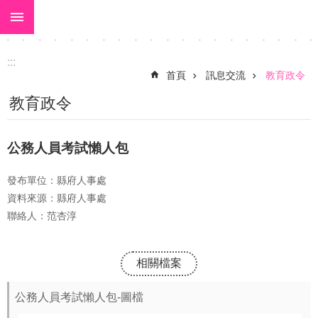
:::
跳到主要內容區塊
進
階
搜
:::
尋
首頁
訊息交流
教育政令
關
教育政令
於
大
公務人員考試懶人包
美
發布單位：縣府人事處
校
資料來源：縣府人事處
長
聯絡人：范杏淳
室
校
相關檔案
園
動
公務人員考試懶人包-圖檔
態