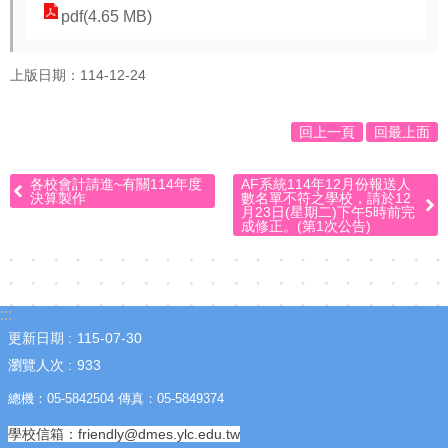
pdf(4.65 MB)
☆
疫
上版日期：114-12-24
情
專
回上一頁
回最上面
區
☆
各校會計請進~有關114年度
AF系統114年12月份報送人
決算製作
數名單不符之學校，請於12
月23日(星期二)下午5時前完
教
成修正。(第1次公告)
導
處
訊
:::
更新日期
115-07-30
息
瀏覽人次
933
交
流
總機：05-5842504 傳真：05-5849374
學校信箱：friendly@dmes.ylc.edu.tw
成