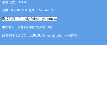
瀏覽人次
1964
☆
總機：05-5842504 傳真：05-5849374
疫
學校信箱：friendly@dmes.ylc.edu.tw
情
本校地址：雲林縣莿桐鄉大美村23號
專
區
個資保護聯絡窗口：ge8658@dmes.ylc.edu..tw 網管師
☆
教
導
處
訊
息
交
流
成