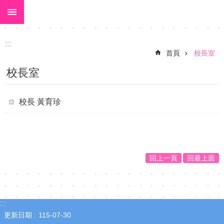
:::
跳到主要內容區塊
進
階
搜
:::
尋
首頁
校長室
關
校長室
於
大
校長 黃育珍
美
校
長
回上一頁
回最上面
室
校
園
:::
動
更新日期
115-07-30
態